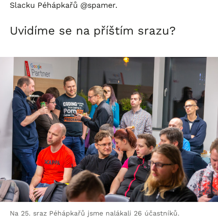
Slacku Péhápkařů @spamer.
Uvidíme se na příštím srazu?
Na 25. sraz Péhápkařů jsme nalákali 26 účastníků.