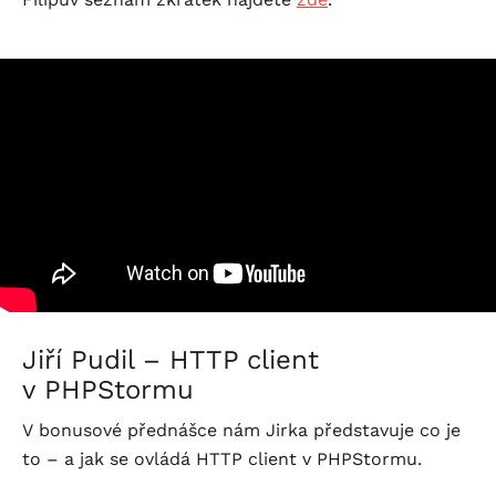
Jiří Pudil – HTTP client
v PHPStormu
V bonusové přednášce nám Jirka představuje co je
to – a jak se ovládá HTTP client v PHPStormu.