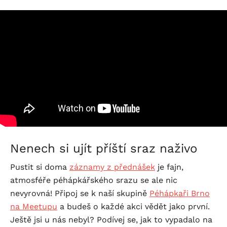
Nenech si ujít příští sraz naživo
Pustit si doma
záznamy z přednášek
je fajn,
atmosféře péhápkářského srazu se ale nic
nevyrovná! Připoj se k naší skupině
Péhápkaři Brno
na Meetupu
a budeš o každé akci vědět jako první.
Ještě jsi u nás nebyl? Podívej se, jak to vypadalo na