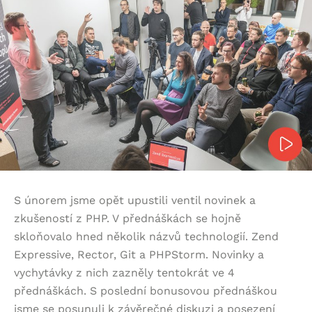
S únorem jsme opět upustili ventil novinek a
zkušeností z PHP. V přednáškách se hojně
skloňovalo hned několik názvů technologií. Zend
Expressive, Rector, Git a PHPStorm. Novinky a
vychytávky z nich zazněly tentokrát ve 4
přednáškách. S poslední bonusovou přednáškou
jsme se posunuli k závěrečné diskuzi a posezení