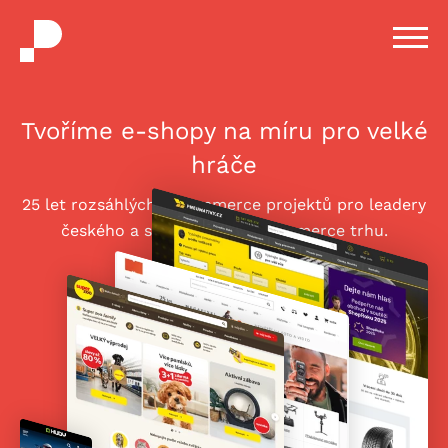
H
m
Tvoříme
e-shopy
na míru pro velké
hráče
25 let rozsáhlých
e-commerce
projektů pro leadery
českého a slovenského
e-commerce
trhu.