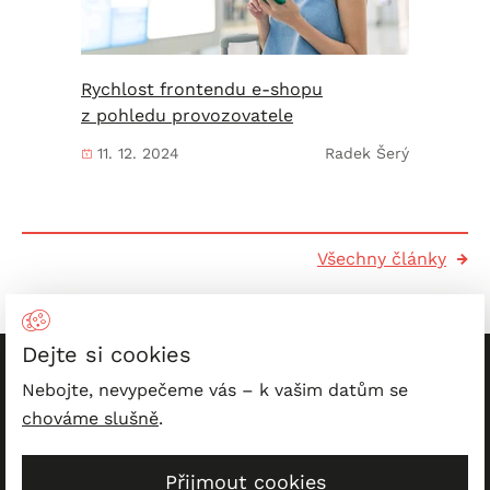
Rychlost frontendu e-shopu
z pohledu provozovatele
11. 12. 2024
Radek Šerý
Všechny články
Dejte si cookies
Patička
PeckaDesign na
Nebojte, nevypečeme vás – k vašim datům se
LinkedIn
Facebooku
Instagramu
Yo
chováme slušně
.
Naše ocenění
|
Logo ke stažení
|
Přístupnost
|
Přijmout cookies