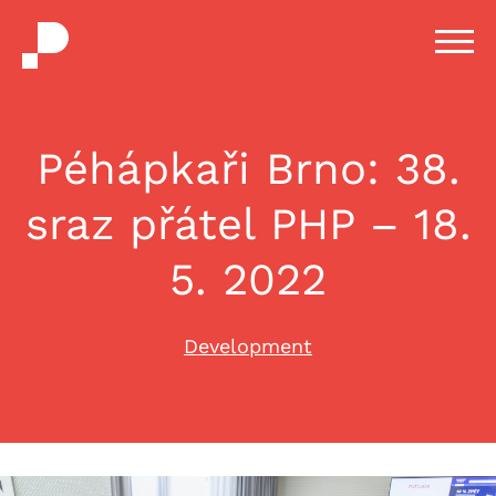
H
m
Péhápkaři Brno: 38.
sraz přátel PHP – 18.
5. 2022
Development