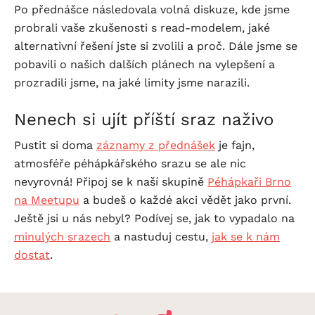
Po přednášce následovala volná diskuze, kde jsme
probrali vaše zkušenosti s read-modelem, jaké
alternativní řešení jste si zvolili a proč. Dále jsme se
pobavili o našich dalších plánech na vylepšení a
prozradili jsme, na jaké limity jsme narazili.
Nenech si ujít příští sraz naživo
Pustit si doma
záznamy z přednášek
je fajn,
atmosféře péhápkářského srazu se ale nic
nevyrovná! Připoj se k naší skupině
Péhápkaři Brno
na Meetupu
a budeš o každé akci vědět jako první.
Ještě jsi u nás nebyl? Podívej se, jak to vypadalo na
minulých srazech
a nastuduj cestu,
jak se k nám
dostat
.