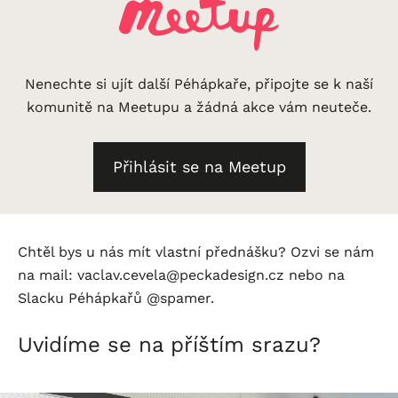
Nenechte si ujít další Péhápkaře, připojte se k naší
komunitě na Meetupu a žádná akce vám neuteče.
Přihlásit se na Meetup
Chtěl bys u nás mít vlastní přednášku? Ozvi se nám
na mail: vaclav.cevela@peckadesign.cz nebo na
Slacku Péhápkařů @spamer.
Uvidíme se na příštím srazu?