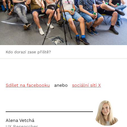
Kdo dorazí zase příště?
Sdílet na facebooku
anebo
sociální síti X
Alena Vetchá
UX Researcher