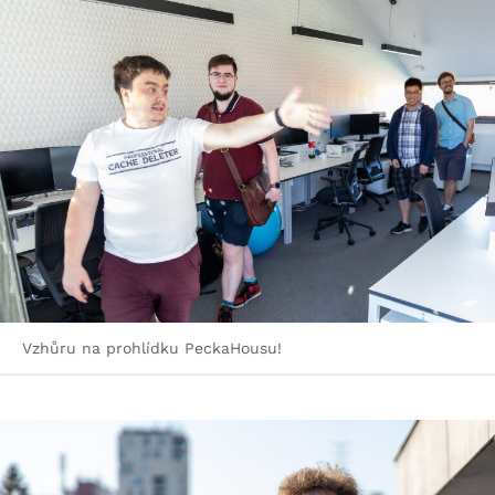
Vzhůru na prohlídku PeckaHousu!