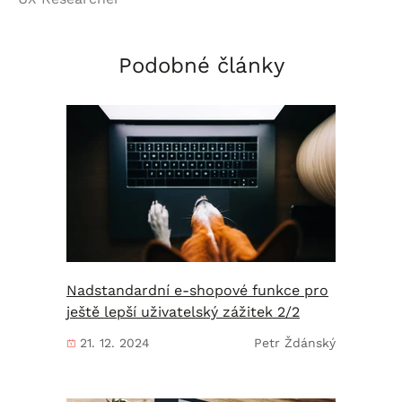
Podobné články
Nadstandardní e-shopové funkce pro
ještě lepší uživatelský zážitek 2/2
21. 12. 2024
Petr Ždánský