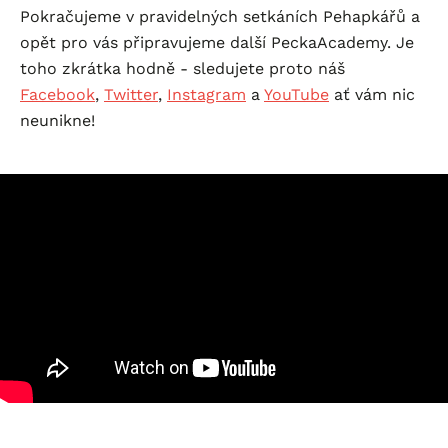
Pokračujeme v pravidelných setkáních Pehapkářů a
opět pro vás připravujeme další PeckaAcademy. Je
toho zkrátka hodně - sledujete proto náš
Facebook
,
Twitter
,
Instagram
a
YouTube
ať vám nic
neunikne!