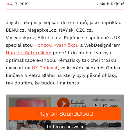
4. 7. 2019
Jakub Rejnuš
Jejich rukopis je vepsán do e-shopů, jako například
BENU.cz, Megapixel.cz, NAY.sk, CZC.cz,
Vasecocky.cz, Alkohol.cz. Pojďme se společně s UX
specialistou
Honzou Kvasničkou
a WebDesignérem
Honzou Sotorníkem
ponořit do hlubin tvorby a
optimalizace e-shopů. Tématicky tak chci trošku
navázat na
UX Podcast
, ve kterém jsem měl Ondru
Ilinčeva a Petra Bláhu na který byly pěkné ohlasy,
tak doufám, že budou i na tento.