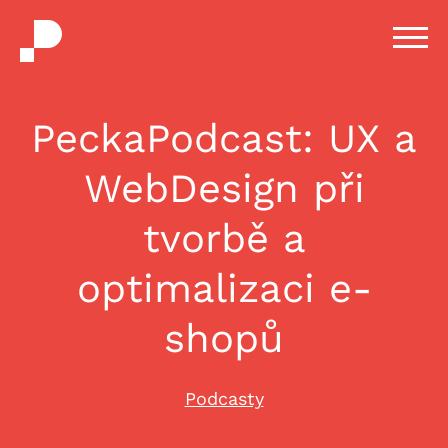
H
m
PeckaPodcast: UX a
WebDesign při
tvorbě a
optimalizaci e-
shopů
Podcasty