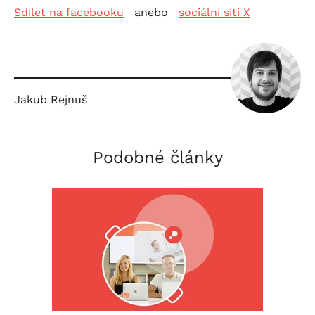
Sdílet na facebooku
anebo
sociální síti X
Jakub Rejnuš
Podobné články