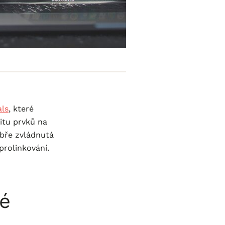
als
, které
litu prvků na
obře zvládnutá
prolinkování.
vé