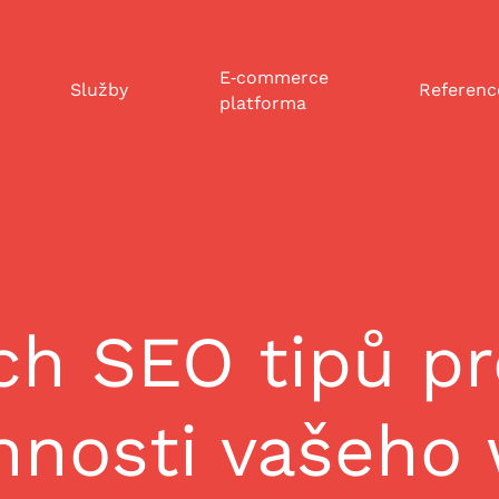
E‑commerce
Služby
Referenc
platforma
ch SEO tipů pr
nnosti vašeho