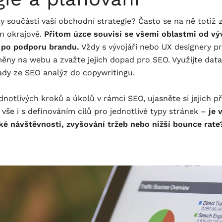
ty součástí vaší obchodní strategie? Často se na ně toti
en okrajově.
Přitom úzce souvisí se všemi oblastmi od vý
 po podporu brandu.
Vždy s vývojáři nebo UX designery p
ěny na webu a zvažte jejich dopad pro SEO. Využijte dat
ady ze SEO analýz do copywritingu.
dnotlivých kroků a úkolů v rámci SEO, ujasněte si jejich p
to vše i s definováním cílů pro jednotlivé typy stránek –
je 
ké návštěvnosti, zvyšování tržeb nebo nižší bounce rate