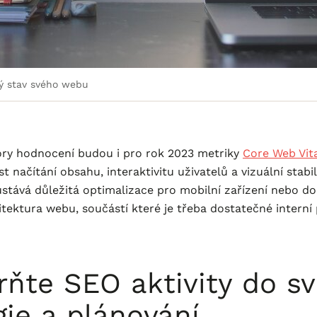
ý stav svého webu
ory hodnocení budou i pro rok 2023 metriky
Core Web Vit
ost načítání obsahu, interaktivitu uživatelů a vizuální stabi
stává důležitá optimalizace pro mobilní zařízení nebo d
tektura webu, součástí které je třeba dostatečné interní 
rňte SEO aktivity do s
gie a plánování