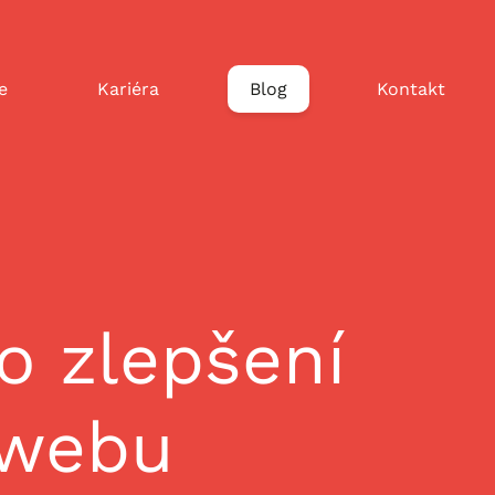
e
Kariéra
Blog
Kontakt
o zlepšení
 webu