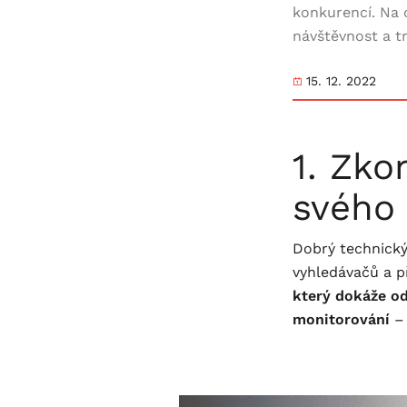
konkurencí. Na c
návštěvnost a t
15. 12. 2022
1. Zko
svého
Dobrý technický
vyhledávačů a př
který dokáže od
monitorování
– 