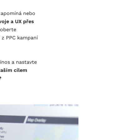
ž zapomíná nebo
voje a UX přes
roberte
a z PPC kampaní
řínos a nastavte
vaším cílem
?