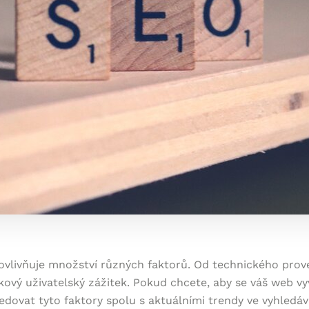
vlivňuje množství různých faktorů. Od technického prov
ový uživatelský zážitek. Pokud chcete, aby se váš web vyví
ledovat tyto faktory spolu s aktuálními trendy ve vyhledá