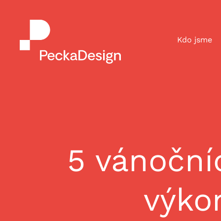
Kdo jsme
5 vánoční
výko