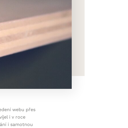
edení webu přes
jel i v roce
vání i samotnou