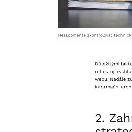
Nezapomeňte zkontrolovat technick
Důležitými fakt
reflektují rychl
webu. Nadále zů
informační archi
2. Zah
strate