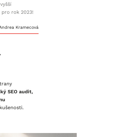
vyšší
 pro rok 2023!
Andrea Kramecová
v
trany
ký SEO audit,
ému
kušenosti.