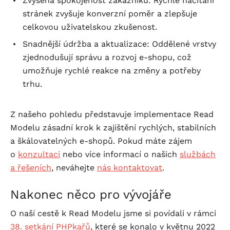
Zvýšená spokojenost zákazníků: Rychlé načítání
stránek zvyšuje konverzní poměr a zlepšuje
celkovou uživatelskou zkušenost.
Snadnější údržba a aktualizace: Oddělené vrstvy
zjednodušují správu a rozvoj
e-shopu
, což
umožňuje rychlé reakce na změny a potřeby
trhu.
Z našeho pohledu představuje implementace Read
Modelu zásadní krok k zajištění rychlých, stabilních
a škálovatelných
e-shopů
. Pokud máte zájem
o
konzultaci
nebo více informací o našich
službách
a řešeních
, neváhejte
nás kontaktovat
.
Nakonec něco pro vývojáře
O naší cestě k Read Modelu jsme si povídali v rámci
38. setkání PHPkařů
, které se konalo v květnu 2022