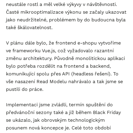
neustále rostl a měl velké výkyvy v návštěvnosti.
Časté mikrooptimalizace výkonu se začaly ukazovat
jako neudržitelné, problémem by do budoucna byla
také škálovatelnost.
V plánu dále bylo, že frontend
e-shopu
vytvoříme
ve frameworku Vue.js, což vyžadovalo razantní
změnu architektury. Původně monolitickou aplikaci
bylo potřeba rozdělit na frontend a backend,
komunikující spolu přes API (headless řešení). To
vše nasazení Read Modelu nahrávalo a tak jsme se
pustili do práce.
Implementaci jsme zvládli, termín spuštění do
předvánoční sezony také a již během Black Friday
se ukázalo, jak obrovským technologickým
posunem nová koncepce je. Celé toto období