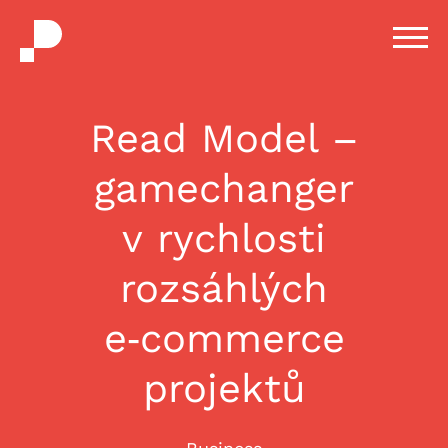
H
m
Read Model –
gamechanger
v rychlosti
rozsáhlých
e‑commerce
projektů