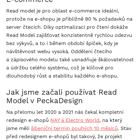
Read model je pro oblast
e-commerce
ideální,
protože na
e-shopu
je přibližně 90 % požadavků na
server čtecích. Díky optimalizaci pro čtení dokáže
Read Model zajišťovat konzistentně rychlou odezvu
bez výkyvů, a to i během období špiček, kdy je
návštěvnost webu vysoká. Oddělení čtecího
a zápisového modelu také usnadňuje škálovatelnost
a údržbu celého systému, což je klíčové pro
dlouhodobý růst a stabilitu každého
e-shopu
.
Jak jsme začali používat Read
Model v PeckaDesign
Na přelomu let 2020 a 2021 nás čekal kompletní
redesign
e-shopů
NAY a Electro World
, na který
jsme měli
šibeniční termín pouhých 10 měsíců
. Stav
před redesignem
e-shopů
byl takový, že projekt