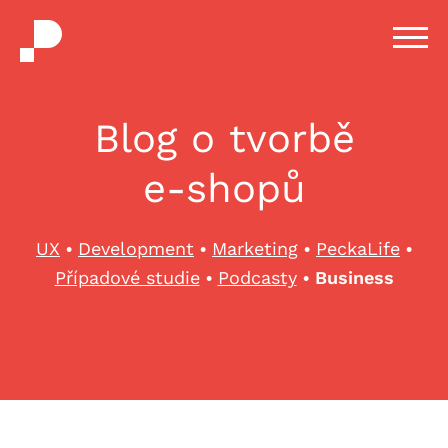
H
m
Blog o tvorbě
e-shopů
UX
•
Development
•
Marketing
•
PeckaLife
•
Případové studie
•
Podcasty
•
Business
Business