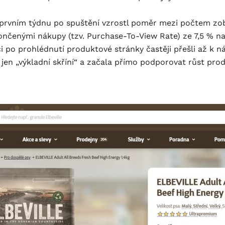
 prvním týdnu po spuštění vzrostl poměr mezi počtem zob
nčenými nákupy (tzv. Purchase-To-View Rate) ze 7,5 % na
i po prohlédnutí produktové stránky častěji přešli až k 
 jen „výkladní skříní“ a začala přímo podporovat růst prod