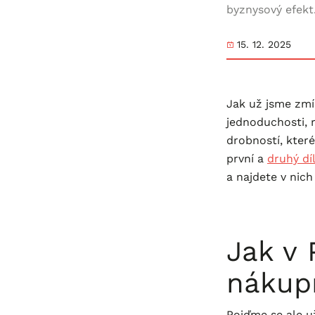
byznysový efekt
15. 12. 2025
Jak už jsme zmí
jednoduchosti, r
drobností, které
první a
druhý díl
a najdete v nich
Jak v
nákupn
Pojďme se ale u