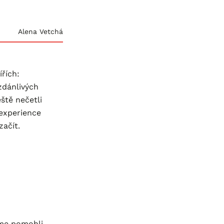
Alena Vetchá
ířích:
 zdánlivých
ště nečetli
 experience
začít.
sme pomohli