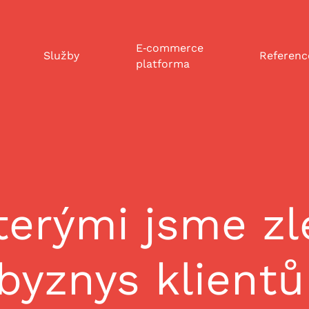
E‑commerce
Služby
Referenc
platforma
terými jsme zle
 byznys klientů