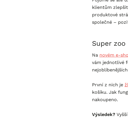
klientům zlepšit
produktové strá
společné – pozi
Super zoo 
Na
novém e-sho
vám jednotlivé f
nejoblíbenějších
První z nich je
ž
košíku. Jak fun
nakoupeno.
Výsledek?
Vyšší