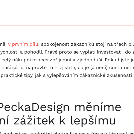
.
nili
v prvním dílu
, spokojenost zákazníků stojí na třech pil
ychlosti a pohodlí. Právě proto se vyplatí investovat i do
 celý nákupní proces zpříjemní a zjednoduší. Pokud jste je
naší série, napravte to – zjistíte, co je (a není) customer
 praktické tipy, jak s vylepšováním zákaznické zkušenosti 
 PeckaDesign měníme
í zážitek k lepšímu
ž podívat na konkrétní chytré funkce a úpravy, kterými j