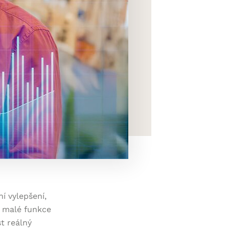
í vylepšení,
vě malé funkce
t reálný