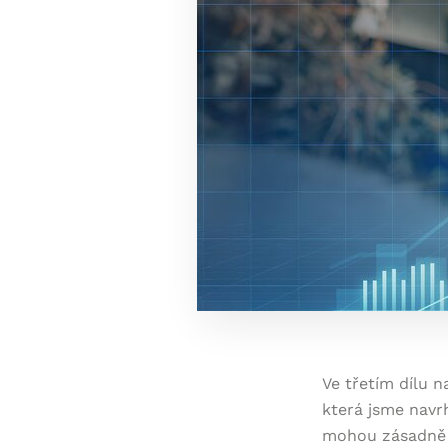
Ve třetím dílu n
která jsme navrh
mohou zásadně z