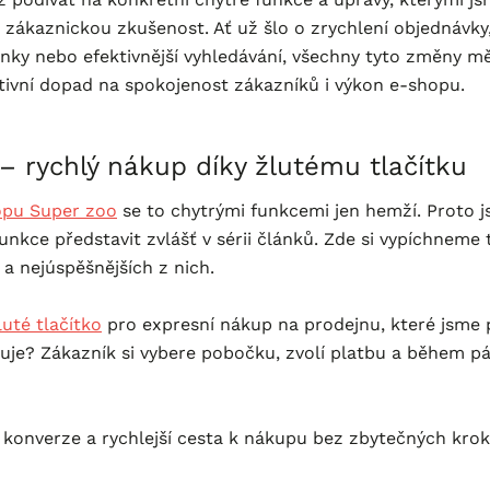
 zákaznickou zkušenost. Ať už šlo o zrychlení objednávky,
nky nebo efektivnější vyhledávání, všechny tyto změny mě
tivní dopad na spokojenost zákazníků i výkon e-shopu.
– rychlý nákup díky žlutému tlačítku
pu Super zoo
se to chytrými funkcemi jen hemží. Proto j
unkce představit zvlášť v sérii článků. Zde si vypíchneme 
 a nejúspěšnějších z nich.
luté tlačítko
pro expresní nákup na prodejnu, které jsme p
guje? Zákazník si vybere pobočku, zvolí platbu a během pá
 konverze a rychlejší cesta k nákupu bez zbytečných krok