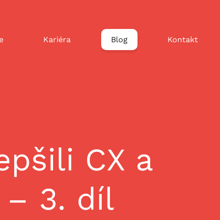
e
Kariéra
Blog
Kontakt
pšili CX a
 – 3. díl