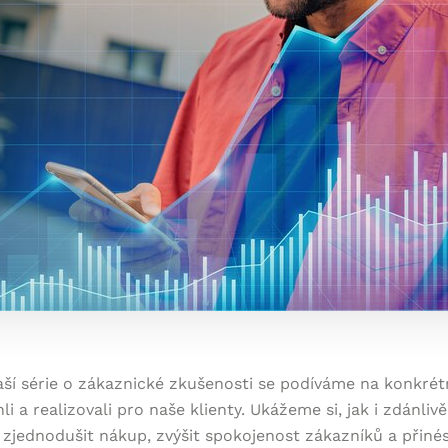
aší série o zákaznické zkušenosti se podíváme na konkrétn
li a realizovali pro naše klienty. Ukážeme si, jak i zdánli
jednodušit nákup, zvýšit spokojenost zákazníků a přinés