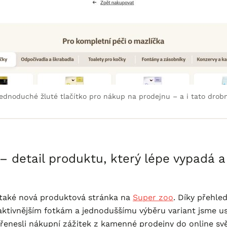
ednoduché žluté tlačítko pro nákup na prodejnu – a i tato drobn
– detail produktu, který lépe vypadá a
 také nová produktová stránka na
Super zoo
. Díky přehle
aktivnějším fotkám a jednoduššímu výběru variant jsme us
řenesli nákupní zážitek z kamenné prodejny do online svě