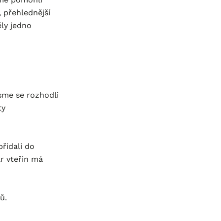
 přehlednější
ly jedno
sme se rozhodli
ty
řidali do
r vteřin má
ů.