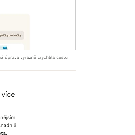
á úprava výrazně zrychlila cestu
 více
dnějším
nadnili
ta.